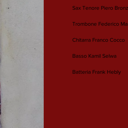
Sax Tenore Piero Bronz
Trombone Federico Man
Chitarra Franco Cocco
Basso Kamil Selwa
Batteria Frank Hebly