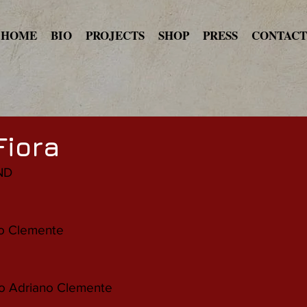
HOME
BIO
PROJECTS
SHOP
PRESS
CONTACT
Fiora
ND
no Clemente
no Adriano Clemente