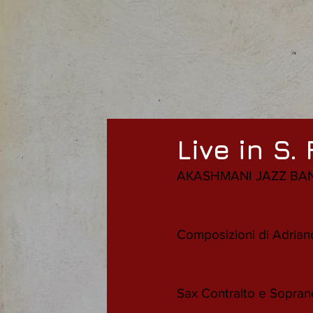
Live in S. 
AKASHMANI JAZZ BA
Composizioni di Adria
Sax Contralto e Sopra