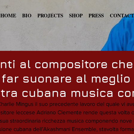
HOME
BIO
PROJECTS
SHOP
PRESS
CONTACT
ti al compositore che
a far suonare al meglio
stra cubana musica c
arlie Mingus il suo precedente lavoro del quale vi av
ositore leccese Adriano Clemente rende questa volta 
la sua straordinaria ricchezza musica componendo nove 
rsione cubana dell’Akashmani Ensemble, stavolta forma