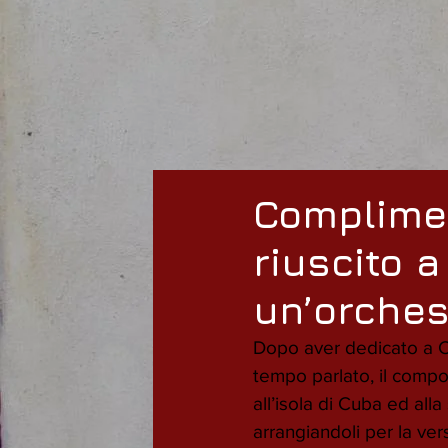
Complimen
riuscito 
un’orche
Dopo aver dedicato a Ch
tempo parlato, il comp
all’isola di Cuba ed al
arrangiandoli per la ve