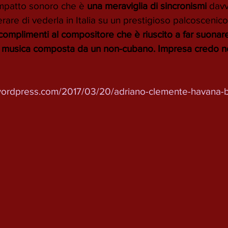
 impatto sonoro che è 
una meraviglia di sincronismi
 davv
perare di vederla in Italia su un prestigioso palcoscenic
complimenti al compositore che è riuscito a far suonare
a musica composta da un non-cubano. Impresa credo n
.wordpress.com/2017/03/20/adriano-clemente-havana-b