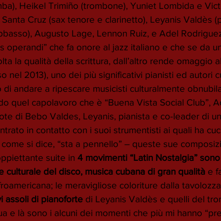
mba), Heikel Trimiño (trombone), Yuniet Lombida e Vic
r Santa Cruz (sax tenore e clarinetto), Leyanis Valdès (p
bbasso), Augusto Lage, Lennon Ruiz, e Adel Rodrigue
 operandi” che fa onore al jazz italiano e che se da un
ta la qualità della scrittura, dall’altro rende omaggio al
el 2013), uno dei più significativi pianisti ed autori c
di andare a ripescare musicisti culturalmente obnubilat
ando quel capolavoro che è “Buena Vista Social Club”, A
ote di Bebo Valdes, Leyanis, pianista e co-leader di un
entrato in contatto con i suoi strumentisti ai quali ha cuc
 come si dice, “sta a pennello” – queste sue composizio
oppiettante suite in 
4 movimenti “Latin Nostalgia” sono
re culturale del disco, musica cubana di gran qualità 
e f
roamericana; le meravigliose coloriture dalla tavolozza
ivi assoli di pianoforte
 di Leyanis Valdès e quelli del tr
ua e là sono i alcuni dei momenti che più mi hanno “pr