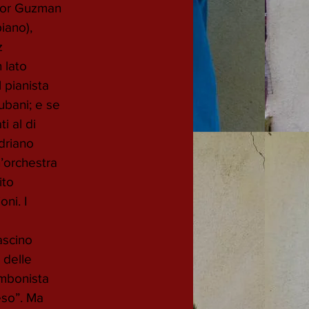
tor Guzman 
iano), 
z 
 lato 
 pianista 
ubani; e se 
i al di 
driano 
’orchestra 
ito 
ni. I 
 
ascino 
 delle 
ombonista 
eso”. Ma 