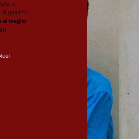
ero, e 
o di qualche 
 al meglio 
on 
lue/