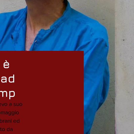
 è
 ad
omp
evo a suo 
omaggio 
brani ed 
to da 