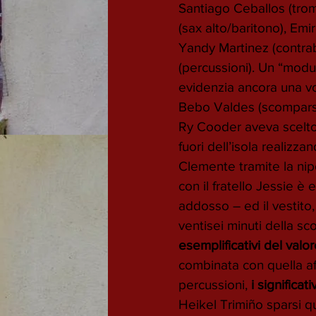
Santiago Ceballos (tro
(sax alto/baritono), Emi
Yandy Martinez (contra
(percussioni). Un “modus
evidenzia ancora una vol
Bebo Valdes (scomparso n
Ry Cooder aveva scelto 
fuori dell’isola realizz
Clemente tramite la nip
con il fratello Jessie è 
addosso – ed il vestito,
ventisei minuti della sc
esemplificativi del valo
combinata con quella af
percussioni,
 i significat
Heikel Trimiño sparsi q