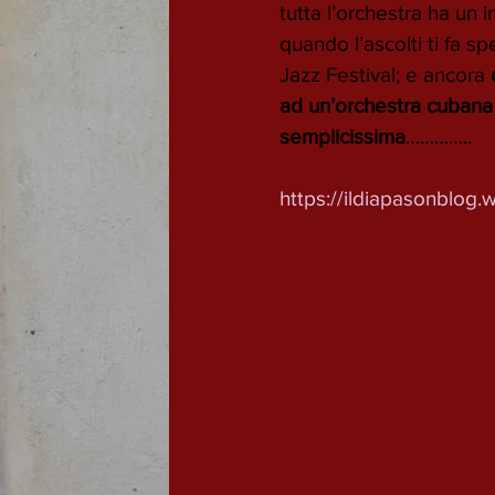
tutta l’orchestra ha un
quando l’ascolti ti fa s
Jazz Festival; e ancora 
ad un’orchestra cuban
semplicissima
…………..
https://ildiapasonblog